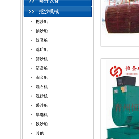
筛分设备
挖沙机械
挖沙船
抽沙船
绞吸船
选矿船
筛沙机
清淤船
淘金船
洗石机
洗砂机
采沙船
旱选机
铁沙船
其他