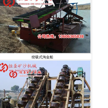
绞吸式淘金船