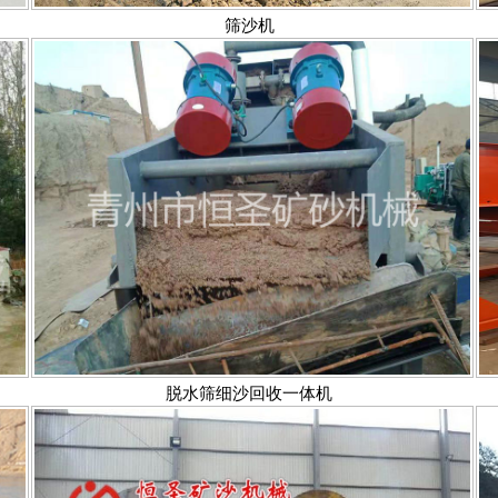
筛沙机
脱水筛细沙回收一体机