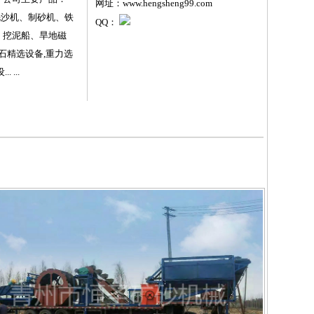
网址：www.hengsheng99.com
洗沙机、制砂机、铁
QQ：
、挖泥船、旱地磁
砂石精选设备,重力选
 ...