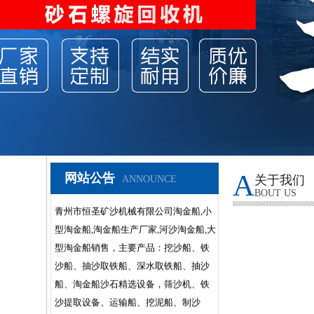
A
青州市恒圣矿沙机械有限公司淘金船,小
网站公告
关于我们
ANNOUNCE
BOUT US
型淘金船,淘金船生产厂家,河沙淘金船,大
型淘金船销售，主要产品：挖沙船、铁
沙船、抽沙取铁船、深水取铁船、抽沙
船、淘金船沙石精选设备，筛沙机、铁
沙提取设备、运输船、挖泥船、制沙
船、输送带等机械，共有九大系列五十
多个品种，供用户选择。