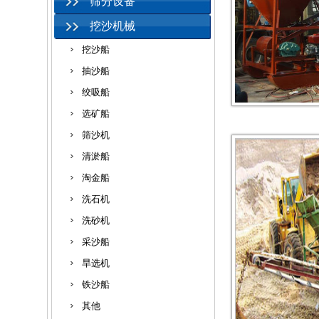
筛分设备
挖沙机械
挖沙船
抽沙船
绞吸船
选矿船
筛沙机
清淤船
淘金船
洗石机
洗砂机
采沙船
旱选机
铁沙船
其他