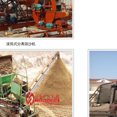
滚筒式分离筛沙机